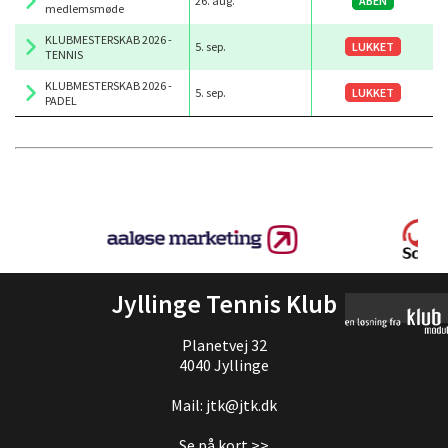
26. aug.
ÅBEN
medlemsmøde
KLUBMESTERSKAB 2026 -
5. sep.
LUKKET
TENNIS
KLUBMESTERSKAB 2026 -
5. sep.
LUKKET
PADEL
Jyllinge Tennis Klub
Planetvej 32
4040 Jyllinge
Mail: jtk@jtk.dk
Se på kort >>