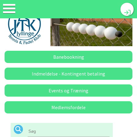
Banebookning
Indmeldelse - Kontingent betaling
Events og Træning
Medlemsfordele