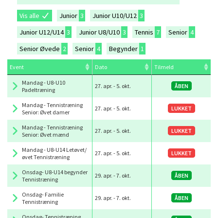
Vis alle
Junior
3
Junior U10/U12
3
Junior U12/U14
3
Junior U8/U10
3
Tennis
7
Senior
4
Senior Øvede
2
Senior
4
Begynder
1
Event
Dato
Tilmeld
Mandag - U8-U10
27. apr.
-
5. okt.
ÅBEN
Padeltræning
Mandag - Tennistræning
27. apr.
-
5. okt.
LUKKET
Senior: Øvet damer
Mandag - Tennistræning
27. apr.
-
5. okt.
LUKKET
Senior: Øvet mænd
Mandag - U8-U14 Letøvet/
27. apr.
-
5. okt.
LUKKET
øvet Tennistræning
Onsdag- U8-U14 begynder
29. apr.
-
7. okt.
ÅBEN
Tennistræning
Onsdag- Familie
29. apr.
-
7. okt.
ÅBEN
Tennistræning
Onsdag- Tennistræning