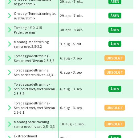
29. apr.
-
7. okt.
ÅBEN
begynder mix
Onsdag- Tennistræning let
29. apr.
-
7. okt.
ÅBEN
øvet/øvet mix
Torsdag- U10-U15
30. apr.
-
8. okt.
ÅBEN
Padeltræning
Mandag Padeltræning
3. aug.
-
5. okt.
ÅBEN
senior øvet 2,5-3,2
Torsdag padeltræning -
6. aug.
-
3. sep.
UDSOLGT
Senior øvet Niveau 2,5-3,2
Torsdag padeltræning
6. aug.
-
3. sep.
UDSOLGT
Senior erfaren Niveau 3,3+
Torsdag padeltræning -
Senior letøvet/øvet Niveau
6. aug.
-
3. sep.
ÅBEN
2.3-3.2
Torsdag padeltræning -
Senior letøvet/øvet Niveau
6. aug.
-
3. sep.
UDSOLGT
2.3-3.1
Mandag padeltræning
10. aug.
-
1. sep.
UDSOLGT
senior øvet niveau 2,5 - 3,3
Ekstraordinært