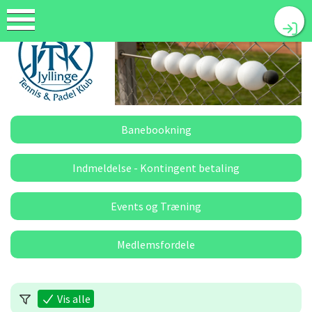
Banebookning
Indmeldelse - Kontingent betaling
Events og Træning
Medlemsfordele
Vis alle