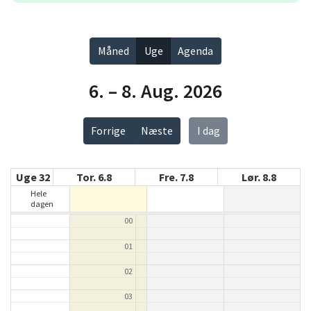
Måned
Uge
Agenda
6. – 8. Aug. 2026
Forrige
Næste
I dag
Uge 32
Tor. 6.8
Fre. 7.8
Lør. 8.8
Hele
dagen
00
01
02
03